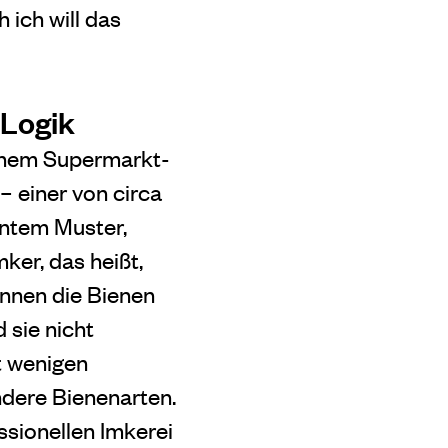
ich will das
 Logik
inem Supermarkt-
– einer von circa
untem Muster,
ker, das heißt,
önnen die Bienen
 sie nicht
t wenigen
dere Bienenarten.
ssionellen Imkerei