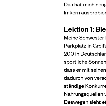
Das hat mich neug
Imkern ausprobier
Lektion 1: B
Meine Schwester L
Parkplatz in Greif
200 in Deutschlan
sportliche Sonnenb
dass er mit seine
dadurch von versc
ständige Konkurr
Nahrungsquellen w
Deswegen sieht 