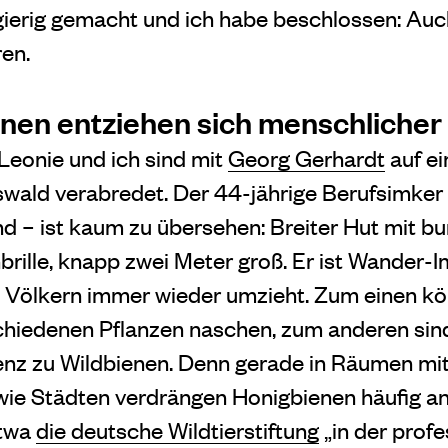
ierig gemacht und ich habe beschlossen: Auch 
en.
ienen entziehen sich menschlicher
eonie und ich sind mit
Georg Gerhardt
auf e
swald verabredet. Der 44-jährige Berufsimker 
d – ist kaum zu übersehen: Breiter Hut mit b
rille, knapp zwei Meter groß. Er ist Wander-Im
n Völkern immer wieder umzieht. Zum einen k
hiedenen Pflanzen naschen, zum anderen sind
enz zu Wildbienen. Denn gerade in Räumen mi
ie Städten verdrängen Honigbienen häufig an
etwa
die deutsche Wildtierstiftung
„in der profe