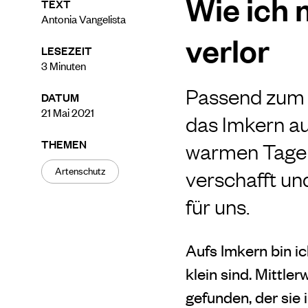
Wie ich 
TEXT
Antonia Vangelista
verlor
LESEZEIT
3
Minuten
Passend zum 
DATUM
21 Mai 2021
das Imkern au
THEMEN
warmen Tagen 
Artenschutz
verschafft und
für uns.
Aufs Imkern bin i
klein sind. Mittle
gefunden, der sie