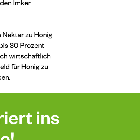
 den Imker
n Nektar zu Honig
 bis 30 Prozent
ch wirtschaftlich
eld für Honig zu
sen.
iert ins
e!