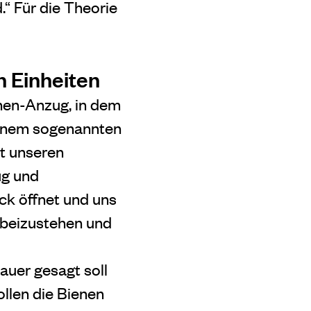
.“ Für die Theorie
n Einheiten
nnen-Anzug, in dem
 einem sogenannten
it unseren
ug und
ck öffnet und uns
dabeizustehen und
uer gesagt soll
ollen die Bienen