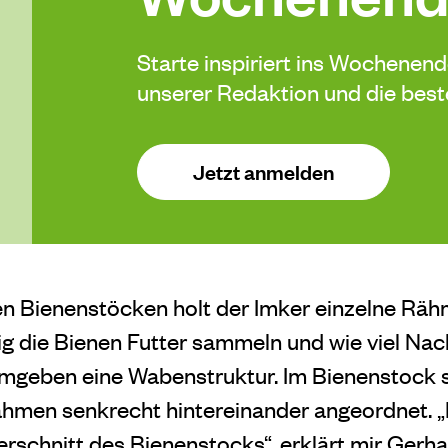
Starte inspiriert ins Wochenen
unserer Redaktion und die be
Jetzt anmelden
en Bienenstöcken holt der Imker einzelne Rä
ßig die Bienen Futter sammeln und wie viel Na
mgeben eine Wabenstruktur. Im Bienenstock 
ahmen senkrecht hintereinander angeordnet. 
rschnitt des Bienenstocks“, erklärt mir Gerh