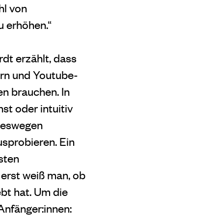
hl von
u erhöhen.“
dt erzählt, dass
hern und Youtube-
en brauchen. In
st oder intuitiv
 Deswegen
usprobieren. Ein
sten
 erst weiß man, ob
bt hat. Um die
Anfänger:innen: