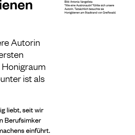
Bienen
Bild: Antonia Vangelista
“Wie eine Austronautin” fühlte sich unsere
Autorin. Tatsächlich besuchte sie
Honigbienen am Stadtrand von Greifswald.
re Autorin
ersten
en Honigraum
unter ist als
liebt, seit wir
en Berufsimker
machens einführt.