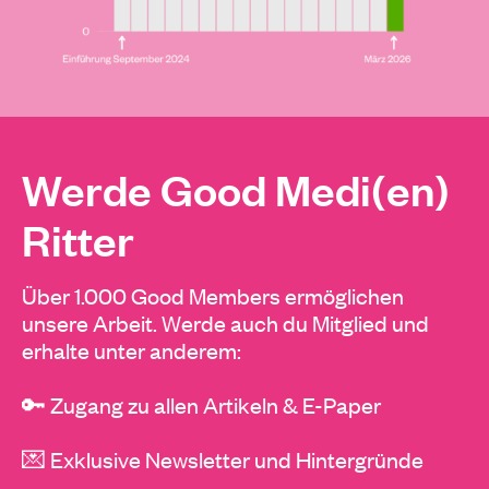
Werde Good Medi(en)
Ritter
Über 1.000 Good Members ermöglichen
unsere Arbeit. Werde auch du Mitglied und
erhalte unter anderem:
🔑 Zugang zu allen Artikeln & E-Paper
💌 Exklusive Newsletter und Hintergründe