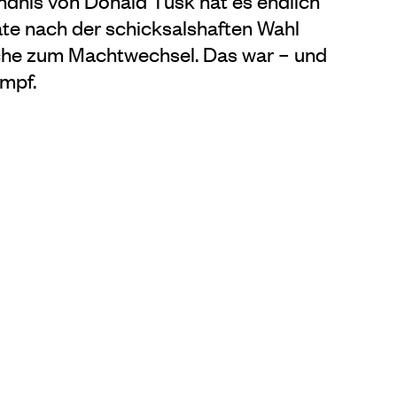
ündnis von Donald Tusk hat es endlich
te nach der schicksalshaften Wahl
he zum Machtwechsel. Das war – und
ampf.