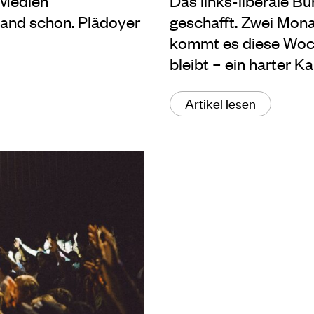
 Medien
Das links-liberale B
land schon. Plädoyer
geschafft. Zwei Mona
kommt es diese Woc
bleibt – ein harter K
Artikel lesen