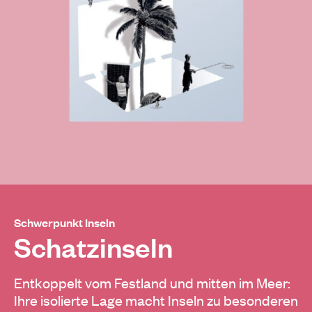
Schwerpunkt Inseln
Schatzinseln
Entkoppelt vom Festland und mitten im Meer:
Ihre isolierte Lage macht Inseln zu besonderen