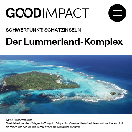
SCHWERPUNKT: SCHATZINSELN
Der Lummerland-Komplex
IMAGO / robertharding
Eine kleine Insel des Königreichs Tonga im Südpazifik:
Orte wie diese faszinieren und inspirieren. Und
sie zeigen uns,
wie wir den Kampf gegen die Klimakrise meistern.