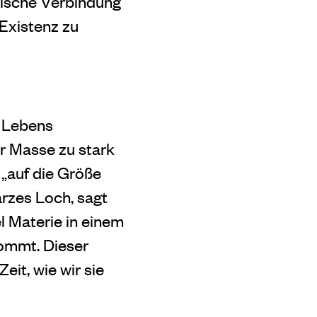
mische Verbindung
Existenz zu
s Lebens
er Masse zu stark
 „auf die Größe
rzes Loch, sagt
l Materie in einem
tkommt.
Dieser
eit, wie wir sie