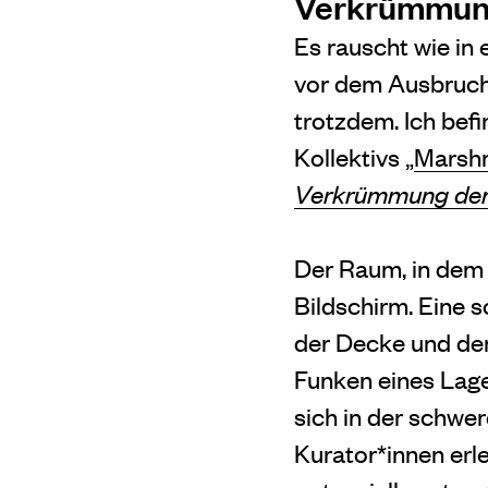
Verkrümmun
Es rauscht wie in
vor dem Ausbruch. 
trotzdem. Ich befi
Kollektivs „
Marshm
Verkrümmung der
Der Raum, in dem i
Bildschirm. Eine 
der Decke und de
Funken eines Lag
sich in der schwer
Kurator*innen erle