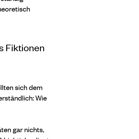
heoretisch
s Fiktionen
llten sich dem
erständlich: Wie
ten gar nichts,