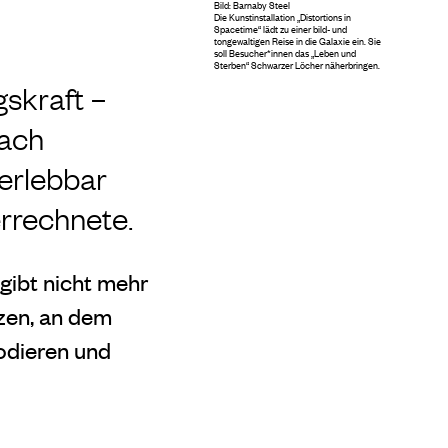
Bild: Barnaby Steel
Die Kunstinstallation „Distortions in
Spacetime“ lädt zu einer bild- und
tongewaltigen Reise in die Galaxie ein. Sie
soll Besucher*innen das „Leben und
Sterben“ Schwarzer Löcher näherbringen.
skraft –
nach
e erlebbar
errechnete.
 gibt nicht mehr
nzen, an dem
odieren und