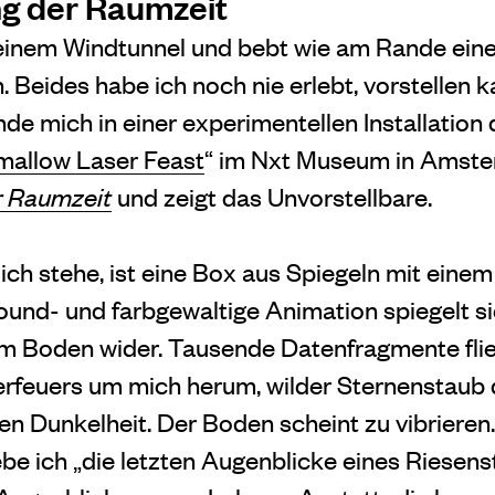
g der Raumzei
t
 einem Windtunnel und bebt wie am Rande ein
Beides habe ich noch nie erlebt, vorstellen k
nde mich in einer experimentellen Installation 
allow Laser Feast
“ im Nxt Museum in Amster
 Raumzei
t
und zeigt das Unvorstellbare.
ch stehe, ist eine Box aus Spiegeln mit einem
sound- und farbgewaltige Animation spiegelt s
m Boden wider. Tausende Datenfragmente flie
erfeuers um mich herum, wilder Sternenstaub
en Dunkelheit. Der Boden scheint zu vibrieren.
be ich „die letzten Augenblicke eines Riesenst