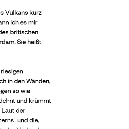
es Vulkans kurz
ann ich es mir
des britischen
dam. Sie heißt
 riesigen
ich in den Wänden,
gen so wie
 dehnt und krümmt
 Laut der
erns“ und die,