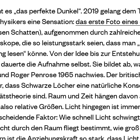
t es „das perfekte Dunkel“. 2019 gelang dem
hysikers eine Sensation:
das erste Foto eine
sen Schatten), aufgenommen durch zahlreiche
eskope, die so leistungsstark seien, dass man „
ng lesen“ könne. Von der Idee bis zur Entsteh
dauerte die Aufnahme selbst. Sie bildet ab, w
und Roger Penrose 1965 nachwies. Der britis
dar, dass Schwarze Löcher eine natürliche Kon
tätstheorie sind. Raum und Zeit hängen davon a
also relative Größen. Licht hingegen ist immer
scheidende Faktor: Wie schnell Licht schwing
Licht durch den Raum fliegt bestimmt, wie groß 
 ist die Anziehungskraft so stark, dass Licht