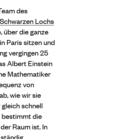
 Team des
s Schwarzen Lochs
, über die ganze
in Paris sitzen und
ung vergingen 25
as Albert Einstein
che Mathematiker
sequenz von
b, wie wir sie
 gleich schnell
t bestimmt die
der Raum ist. In
 ständig