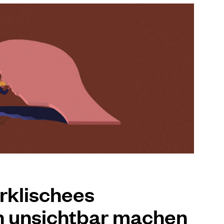
rklischees
n unsichtbar machen