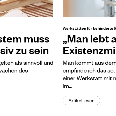
Werkstätten für behinderte
stem muss
„Man lebt 
siv zu sein
Existenzm
elten als sinnvoll und
Man kommt aus dem S
hwächen des
empfinde ich das so. I
einer Werkstatt mit 
im…
Artikel lesen