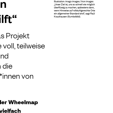
in
Illustration: imago images / ikon images
„Unser Ziel ist, uns so schnell wie möglich
überflüssig zu machen, spätestens dann,
wenn Hinweise auf rollstuhlgerechte Orte
lft“
ein allgemeiner Standard sind“, sagt Raúl
Krauthausen (Symbolbild).
as Projekt
 voll, teilweise
und
 die
*innen von
f der Wheelmap
vielfach