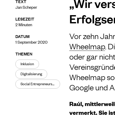
„Wir ver
TEXT
Jan Scheper
Erfolgse
LESEZEIT
2
Minuten
Vor zehn Jahr
DATUM
1 September 2020
Wheelmap
. D
THEMEN
oder gar nicht
Inklusion
Vereinsgründe
Digitalisierung
Wheelmap so g
Social Entrepreneurship
Google und Ap
Raúl, mittlerwei
vermerkt. Sie is