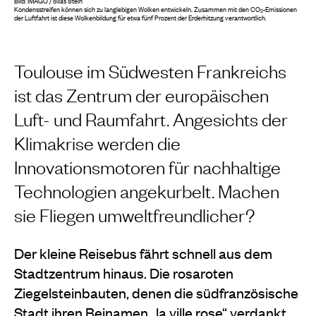
Bild: IMAGO / Silas Stein
Kondensstreifen können sich zu langlebigen Wolken entwickeln. Zusammen mit den CO
-Emissionen
2
der Luftfahrt ist diese Wolkenbildung für etwa fünf Prozent der Erderhitzung verantwortlich.
Toulouse im Südwesten Frankreichs
ist das Zentrum der europäischen
Luft- und Raumfahrt. Angesichts der
Klimakrise werden die
Innovationsmotoren für nachhaltige
Technologien angekurbelt. Machen
sie Fliegen umweltfreundlicher?
Der kleine Reisebus fährt schnell aus dem
Stadtzentrum hinaus. Die rosaroten
Ziegelsteinbauten, denen die südfranzösische
Stadt ihren Beinamen „la ville rose“ verdankt,