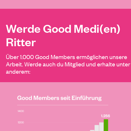
Werde Good Medi(en)
Ritter
Über 1.000 Good Members ermöglichen unsere
Arbeit. Werde auch du Mitglied und erhalte unter
anderem: