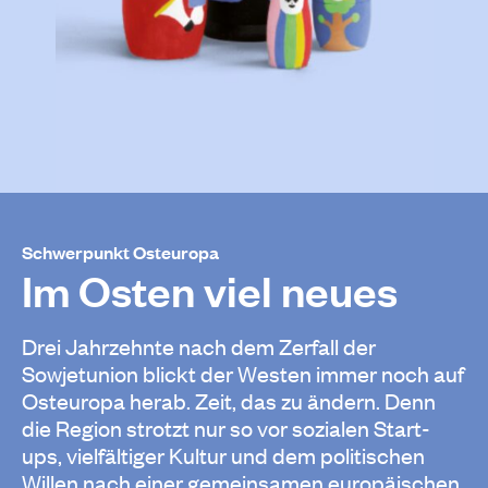
Schwerpunkt Osteuropa
Im Osten viel neues
Drei Jahrzehnte nach dem Zerfall der
Sowjetunion blickt der Westen immer noch auf
Osteuropa herab. Zeit, das zu ändern. Denn
die Region strotzt nur so vor sozialen Start-
ups, vielfältiger Kultur und dem politischen
Willen nach einer gemeinsamen europäischen