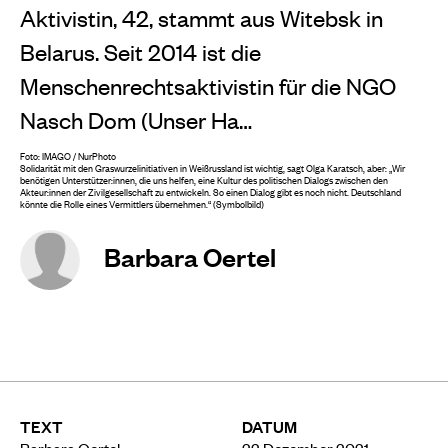
Aktivistin, 42, stammt aus Witebsk in
Belarus. Seit 2014 ist die
Menschenrechtsaktivistin für die NGO
Nasch Dom (Unser Ha…
Foto: IMAGO / NurPhoto
Solidarität mit den Graswurzelinitiativen in Weißrussland ist wichtig, sagt Olga Karatsch, aber: „Wir
benötigen Unterstützer:innen, die uns helfen, eine Kultur des politischen Dialogs zwischen den
Akteur:innen der Zivilgesellschaft zu entwickeln. So einen Dialog gibt es noch nicht. Deutschland
könnte die Rolle eines Vermittlers übernehmen.“ (Symbolbild)
Barbara Oertel
TEXT
DATUM
Barbara Oertel
22 Dezember 2021