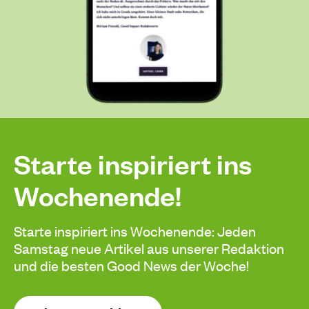
Starte inspiriert ins
Wochenende!
Starte inspiriert ins Wochenende: Jeden
Samstag neue Artikel aus unserer Redaktion
und die besten Good News der Woche!