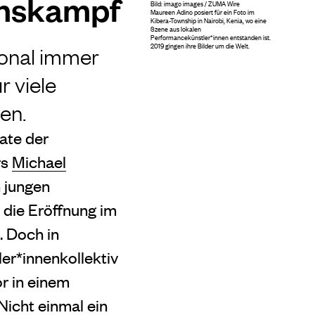
enskampf
Bild: imago images / ZUMA Wire
Maureen Adino posiert für ein Foto im
Kibera-Township in Nairobi, Kenia, wo eine
Szene aus lokalen
Performancekünstler*innen entstanden ist.
2019 gingen ihre Bilder um die Welt.
ional immer
r viele
en.
ate der
rs
Michael
n jungen
 die Eröffnung im
. Doch in
er*innenkollektiv
r in einem
Nicht einmal ein