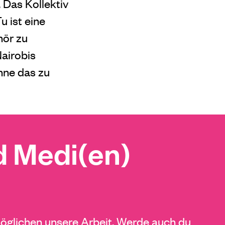
 Das Kollektiv
 ist eine
hör zu
Nairobis
hne das zu
 Medi(en)
glichen unsere Arbeit. Werde auch du