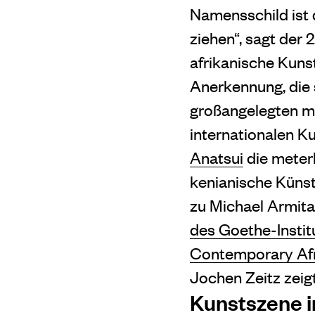
Namensschild ist 
ziehen“, sagt der
afrikanische Kun
Anerkennung, die 
großangelegten mu
internationalen K
Anatsui
die meter
kenianische Küns
zu Michael Armit
des Goethe-Institu
Contemporary Afr
Jochen Zeitz zeigt
Kunstszene in