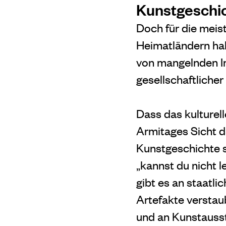
Kunstgeschi
Doch für die meist
Heimatländern hab
von mangelnden Ins
gesellschaftliche
Dass das kulturell
Armitages Sicht d
Kunstgeschichte s
„kannst du nicht l
gibt es an staatli
Artefakte verstau
und an Kunstausst