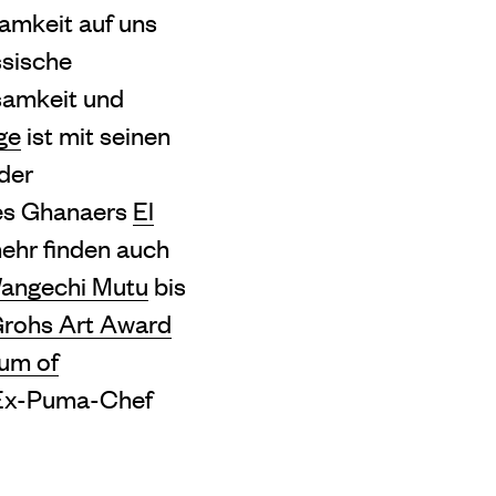
amkeit auf uns
ssische
samkeit und
ge
ist mit seinen
der
des Ghanaers
El
ehr finden auch
angechi Mutu
bis
 Grohs Art Award
um of
 Ex-Puma-Chef