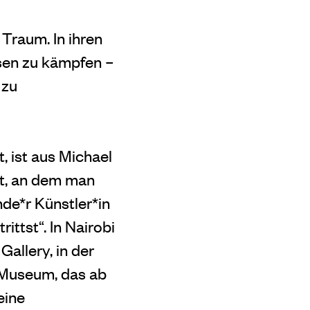
 Traum. In ihren
sen zu kämpfen –
 zu
t, ist aus Michael
rt, an dem man
nde*r Künstler*in
ittst“. In Nairobi
Gallery, in der
l Museum, das ab
eine