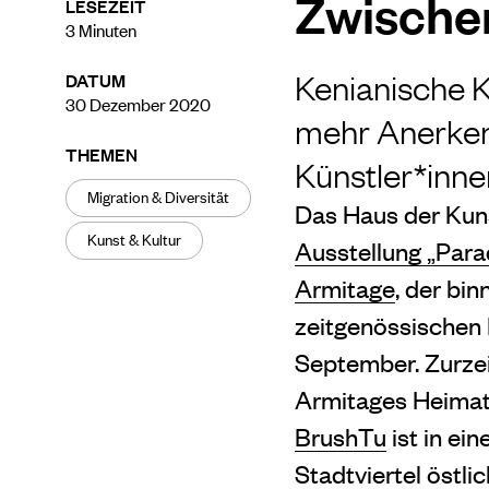
Zwische
LESEZEIT
3
Minuten
Kenianische 
DATUM
30 Dezember 2020
mehr Anerkenn
THEMEN
Künstler*inne
Migration & Diversität
Das Haus der Kuns
Kunst & Kultur
Ausstellung „Para
Armitage
, der bi
zeitgenössischen 
September. Zurzei
Armitages Heimat 
BrushTu
ist in ei
Stadtviertel östli