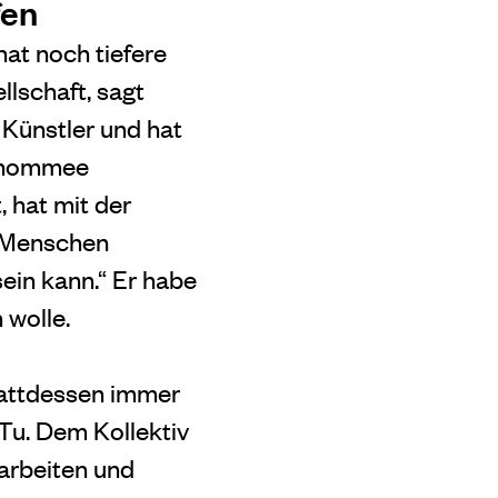
fen
hat noch tiefere
llschaft, sagt
 Künstler und hat
Renommee
, hat mit der
e Menschen
ein kann.“ Er habe
 wolle.
tattdessen immer
Tu. Dem Kollektiv
 arbeiten und