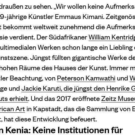
draußen zu sehen. „Wir wollen keine Aufmerks
 29-jährige Künstler Emmaus Kimani. Zeitgenö
st bekommt weltweit zunehmend die Aufmerk
sie verdient. Der Südafrikaner
William Kentrid
ltimedialen Werken schon lange ein Liebling 
unstszene. Jüngst füllten gigantische Werke 
hohen Räume des Hauses der Kunst. Immer m
tler Beachtung, von
Peterson Kamwathi
und
W
age und
Jackie Karuti, die jüngst den Henrike
ts erhielt
. Und das 2017 eröffnete
Zeitz Muse
ican Art
in Kapstadt, das die Sammlung von
, hat diese Entwicklung befeuert.
 Kenia: Keine Institutionen für