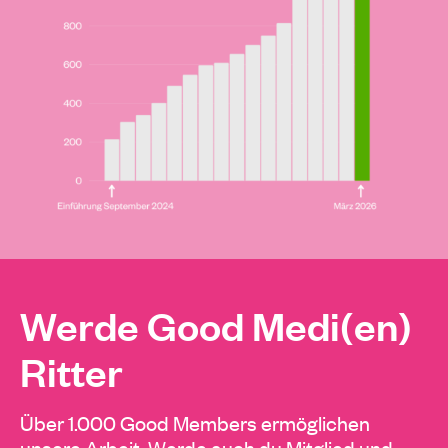
Werde Good Medi(en)
Ritter
Über 1.000 Good Members ermöglichen
unsere Arbeit. Werde auch du Mitglied und