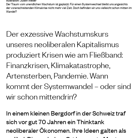
Illustration: Judith Weber
Der Traum vom unendlichen Wachstum ist geplatzt: Für einen Systemwechsel bleibt uns angesichts
der voranschreitenden Klimakrise nicht mehr viel Zeit. Doch befinden wir uns vielleicht schon mitten im
Wandel?
Der exzessive Wachstumskurs
unseres neoliberalen Kapitalismus
produziert Krisen wie am Fließband:
Finanzkrisen, Klimakatastrophe,
Artensterben, Pandemie. Wann
kommt der Systemwandel – oder sind
wir schon mittendrin?
In einem kleinen Bergdorf in der Schweiz traf
sich vor gut 70 Jahren ein Thinktank
neoliberaler Ökonomen. Ihre Ideen galten als