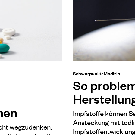
Schwerpunkt: Medizin
So problema
Herstellun
hen
Impfstoffe können S
Ansteckung mit tödli
icht wegzudenken.
Impfstoffentwicklun