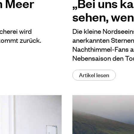
m Meer
„Bei uns k
sehen, wen
cherei wird
Die kleine Nordseeins
 kommt zurück.
anerkannten Sternen
Nachthimmel-Fans an
Nebensaison den Tou
Artikel lesen