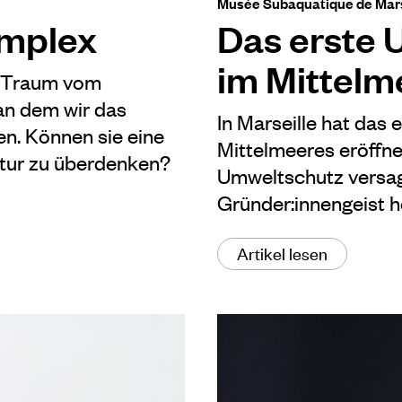
Musée Subaquatique de Mars
mplex
Das erste
im Mittelm
n Traum vom
 an dem wir das
In Marseille hat da
en. Können sie eine
Mittelmeeres eröffne
Natur zu überdenken?
Umweltschutz versage
Gründer:innengeist h
Artikel lesen