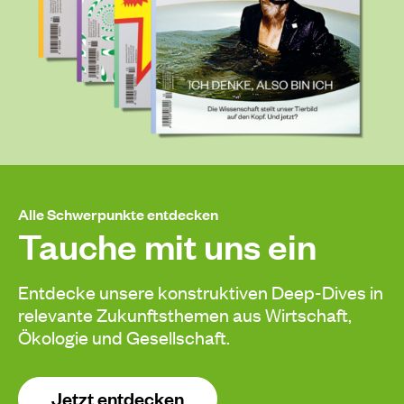
Alle Schwerpunkte entdecken
Tauche mit uns ein
Entdecke unsere konstruktiven Deep-Dives in
relevante Zukunftsthemen aus Wirtschaft,
Ökologie und Gesellschaft.
Jetzt entdecken