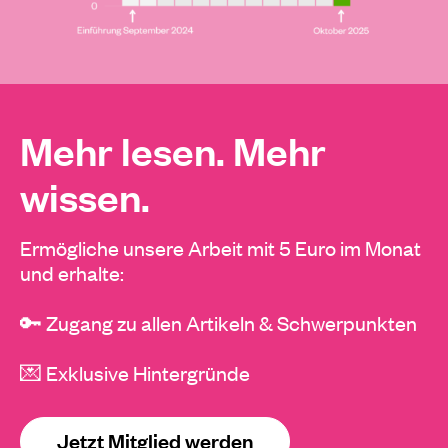
Mehr lesen. Mehr
wissen.
Ermögliche unsere Arbeit mit 5 Euro im Monat
und erhalte:
🔑 Zugang zu allen Artikeln & Schwerpunkten
💌 Exklusive Hintergründe
Jetzt Mitglied werden