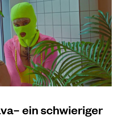
ava– ein schwieriger
d