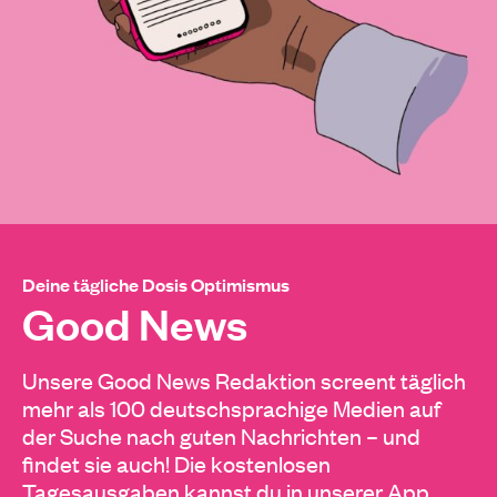
Deine tägliche Dosis Optimismus
Good News
Unsere Good News Redaktion screent täglich
mehr als 100 deutschsprachige Medien auf
der Suche nach guten Nachrichten – und
findet sie auch! Die kostenlosen
Tagesausgaben kannst du in unserer App,