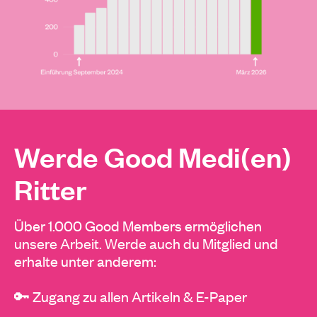
Werde Good Medi(en)
Ritter
Über 1.000 Good Members ermöglichen
unsere Arbeit. Werde auch du Mitglied und
erhalte unter anderem:
🔑 Zugang zu allen Artikeln & E-Paper