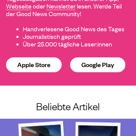
Webseite
oder
Newsletter
lesen. Werde Teil
der Good News Community!
Handverlesene Good News des Tages
Journalistisch geprüft
Über 25.000 tägliche Leser:innen
Apple Store
Google Play
Beliebte Artikel