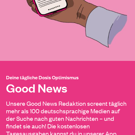
Deine tägliche Dosis Optimismus
Good News
Unsere Good News Redaktion screent täglich
mehr als 100 deutschsprachige Medien auf
der Suche nach guten Nachrichten – und
findet sie auch! Die kostenlosen
Tagesausgaben kannst du in unserer App,