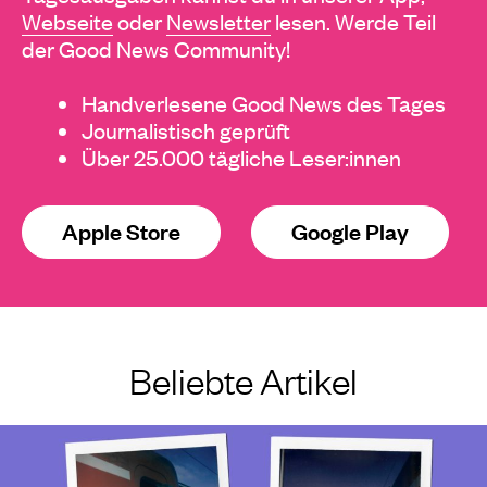
Webseite
oder
Newsletter
lesen. Werde Teil
der Good News Community!
Handverlesene Good News des Tages
Journalistisch geprüft
Über 25.000 tägliche Leser:innen
Apple Store
Google Play
Beliebte Artikel