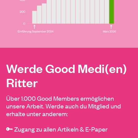
Werde Good Medi(en)
Ritter
Über 1.000 Good Members ermöglichen
unsere Arbeit. Werde auch du Mitglied und
erhalte unter anderem:
🔑 Zugang zu allen Artikeln & E-Paper